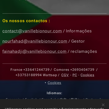
Os nossos contactos :
contact@vanillebionour.com
/ Informações
nourfahad@vanillebionour.com
/ Gestor
fainahadji@vanillebionour.com
/ reclamações
France
+33641244739
/ Comores
+2693404739
/
+33753188994
Wattsap /
CGV
-
PC
-
Cookies
Cookies
Idiomas
Français
English
Español
中文（简体）
Português
Moedas