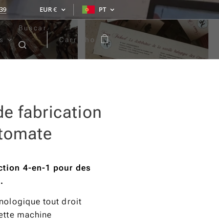
39
EUR
€
PT
Buscar
s
Carrinho
e fabrication
 tomate
tion 4-en-1 pour des
.
nologique tout droit
Cette machine