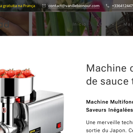
a gratuita na França
contact@vanillebionour.com
+336412447
ad
Início
LOJA
Mai
Machine d
de sauce
Machine Multifonc
Saveurs Inégalées
Une merveille tech
sortie du Japon. 