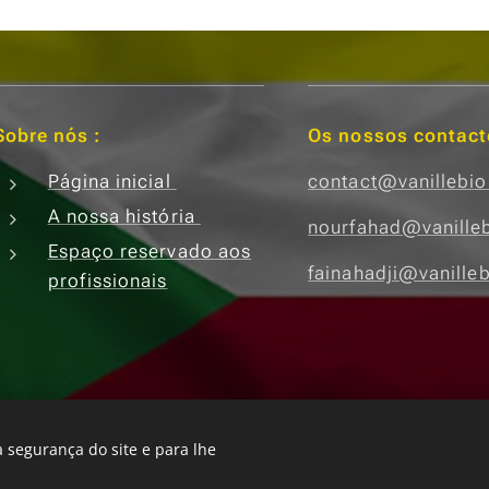
Sobre nós :
Os nossos contact
Página inicial
contact@vanillebi
A nossa história
nourfahad@vanille
Espaço reservado aos
fainahadji@vanille
profissionais
04739
/
Idiomas
Français
English
 segurança do site e para lhe
ies
Cookies
Español
中文（简