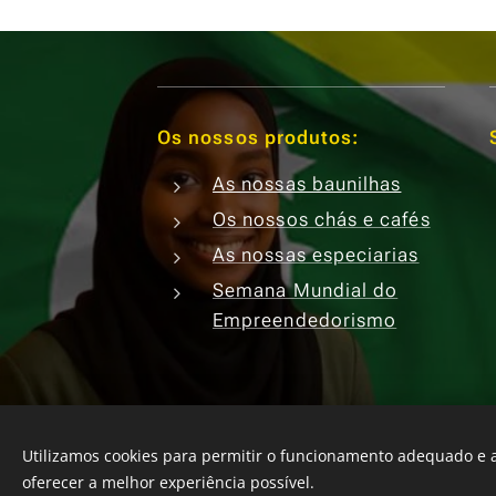
Os nossos produtos:
As nossas baunilhas
Os nossos chás e cafés
As nossas especiarias
Semana Mundial do
Empreendedorismo
France
+33641244739
/ Comores
+26934
Utilizamos cookies para permitir o funcionamento adequado e a
+33753188994
Wattsap /
CGV
-
PC
-
Cook
oferecer a melhor experiência possível.