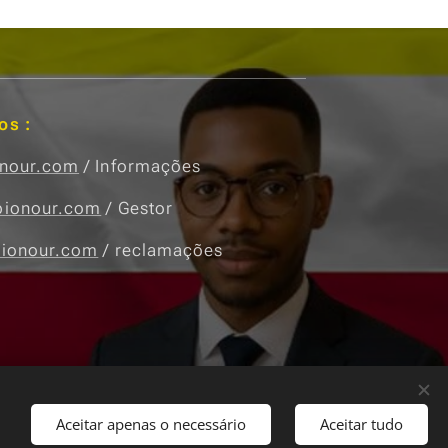
os :
onour.com
/ Informações
bionour.com
/ Gestor
bionour.com
/ reclamações
Moedas
EUR €
USD $
Aceitar apenas o necessário
Aceitar tudo
体）
KMF CF
CNY ¥